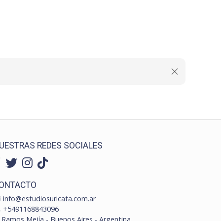
UESTRAS REDES SOCIALES
ONTACTO
info@estudiosuricata.com.ar
+5491168843096
Ramos Mejía - Buenos Aires - Argentina