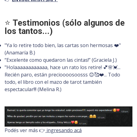
⭐
Testimonios (sólo algunos de
los tantos...)
"Ya lo retire todo bien, las cartas son hermosas ❤️"
(Anamaría B.)
“Excelente como quedaron las cintas!” (Graciela J.)
"Holaaaaaaaaaaaa, hace un rato los retire! 💕🌸💓...
Recién paro, están precioooosoosss 😊🥰❤️... Todo
todo, el libro con el mazo de tarot también
espectacular!!! (Melina R.)
Podés ver más 👉
ingresando acá