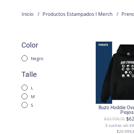
Inicio
Productos Estampados I Merch
Pren
Color
Negro
Talle
L
M
S
Buzo Hoddie Ove
Piojos
$62
$83.998,95
3 cuotas sin in
$20.999,