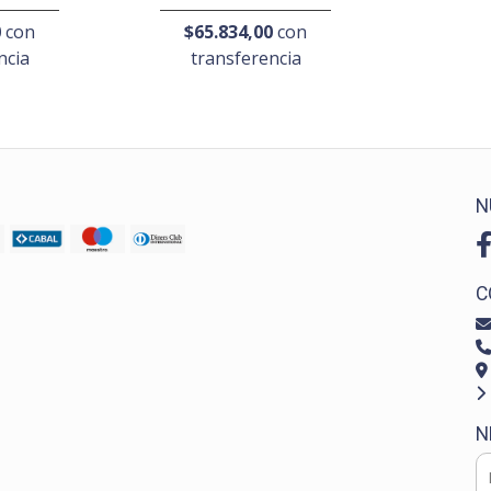
0
con
$65.834,00
con
ncia
transferencia
N
C
N