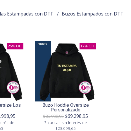
das Estampadas con DTF
Buzos Estampados con DTF
25% OFF
17% OFF
rsize Los
Buzo Hoddie Oversize
Personalizado
.998,95
$69.298,95
$83.998,95
terés de
3 cuotas sin interés de
65
$23.099,65