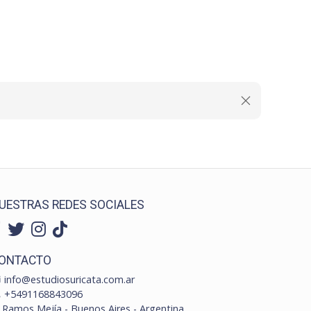
UESTRAS REDES SOCIALES
ONTACTO
info@estudiosuricata.com.ar
+5491168843096
Ramos Mejía - Buenos Aires - Argentina