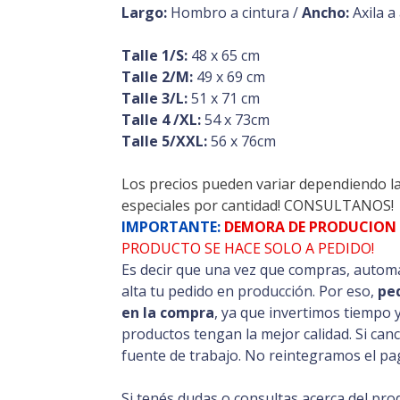
Largo:
Hombro a cintura /
Ancho:
Axila a
Talle 1/S:
48 x 65 cm
Talle 2/M:
49 x 69 cm
Talle 3/L:
51 x 71 cm
Talle 4 /XL:
54 x 73cm
Talle 5/XXL:
56 x 76cm
Los precios pueden variar dependiendo l
especiales por cantidad! CONSULTANOS!
IMPORTANTE:
DEMORA DE PRODUCION A
PRODUCTO SE HACE SOLO A PEDIDO!
Es decir que una vez que compras, automá
alta tu pedido en producción. Por eso,
pe
en la compra
, ya que invertimos tiempo 
productos tengan la mejor calidad. Si can
fuente de trabajo. No reintegramos el pag
Si tenés dudas o consultas acerca del pro