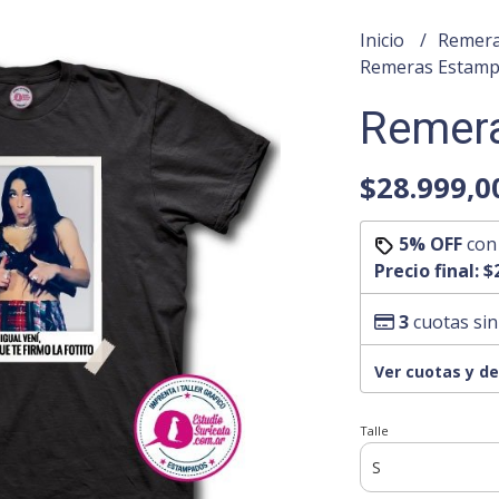
Inicio
Remera
Remeras Estam
Remera 
$28.999,0
5% OFF
co
Precio final:
$
3
cuotas sin
Ver cuotas y d
Talle