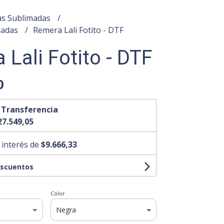
s Sublimadas
padas
Remera Lali Fotito - DTF
Lali Fotito - DTF
0
n
Transferencia
27.549,05
 interés de
$9.666,33
escuentos
Color