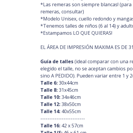
*Las remeras son siempre blancas! (para 
remeras, consultar)
*Modelo Unisex, cuello redondo y mangas
*Tenemos talles de niños (6 al 14) y adulto
*Estampamos LO QUE QUIERAS!
EL ÁREA DE IMPRESIÓN MAXIMA ES DE 31
Guía de talles
(ideal comparar con una r
elegido el talle, no se aceptan cambios p
sino A PEDIDO). Pueden variar entre 1 y 2
Talle 6:
30x44cm
Talle 8:
31x45cm
Talle 10:
34x46cm
Talle 12:
38x50cm
Talle 14:
40x55cm
-------------------------
Talle 16:
42 x 57cm
Talle 1/S:
46 x 61 cm