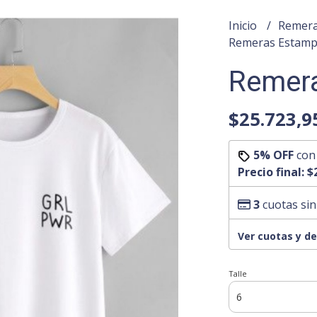
Inicio
Remera
Remeras Estam
Remera
$25.723,9
5% OFF
co
Precio final:
$
3
cuotas sin
Ver cuotas y d
Talle