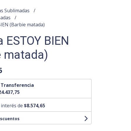
s Sublimadas
padas
IEN (Barbie matada)
a ESTOY BIEN
e matada)
5
n
Transferencia
24.437,75
 interés de
$8.574,65
escuentos