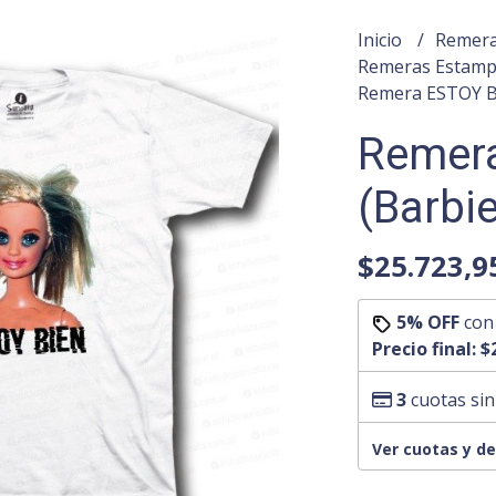
Inicio
Remera
Remeras Estam
Remera ESTOY B
Remer
(Barbi
$25.723,9
5% OFF
co
Precio final:
$
3
cuotas sin
Ver cuotas y d