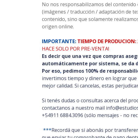
No nos responsabilizamos del contenido de
(imágenes / traducción / adaptación de t
contenido, sino que solamente realizamos
origen online.
IMPORTANTE:
TIEMPO DE PRODUCION: 
HACE SOLO POR PRE-VENTA!
Es decir que una vez que compras aseg
automáticamente por sistema, se da de
Por eso
,
pedimos 100% de responsabili
invertimos tiempo y dinero en lograr que
mejor calidad. Si cancelas, estas perjudic
Si tenés dudas o consultas acerca del pro
contactanos a nuestro mail info@estudios
+54911 6884.3096 (sólo mensajes - no rec
***
Recordá que si abonás por transferen
que enviar tu comprobante de pago dentro