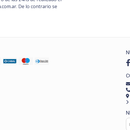
com.ar. De lo contrario se
N
C
N