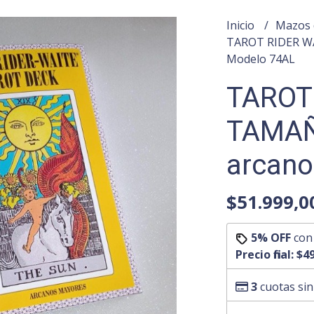
Inicio
Mazos 
TAROT RIDER WA
Modelo 74AL
TAROT
TAMAÑ
arcano
$51.999,0
5% OFF
co
Precio final:
$49
3
cuotas sin