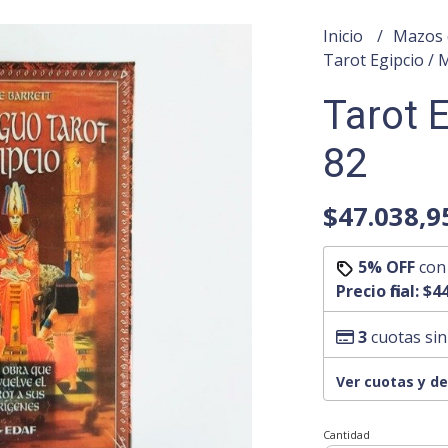
Inicio
Mazos 
Tarot Egipcio / 
Tarot 
82
$47.038,9
5% OFF
co
Precio final:
$44
3
cuotas sin
Ver cuotas y d
Cantidad