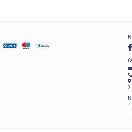
N
C
N