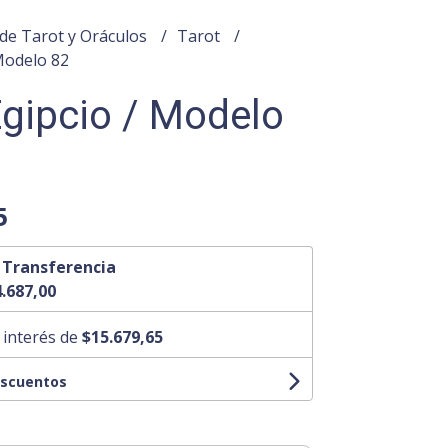
de Tarot y Oráculos
Tarot
Modelo 82
Egipcio / Modelo
5
n
Transferencia
.687,00
 interés de
$15.679,65
escuentos