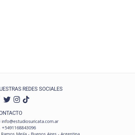
UESTRAS REDES SOCIALES
ONTACTO
info@estudiosuricata.com.ar
+5491168843096
Ramos Mejía - Buenos Aires - Argentina