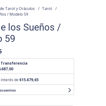
de Tarot y Oráculos
Tarot
eños / Modelo 59
de los Sueños /
o 59
5
n
Transferencia
.687,00
 interés de
$15.679,65
escuentos