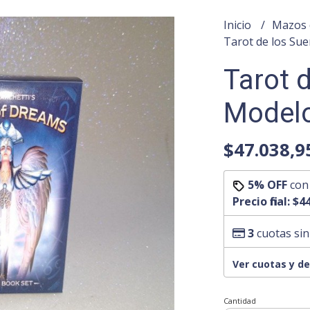
Inicio
Mazos 
Tarot de los Su
Tarot 
Model
$47.038,9
5% OFF
co
Precio final:
$44
3
cuotas sin
Ver cuotas y d
Cantidad