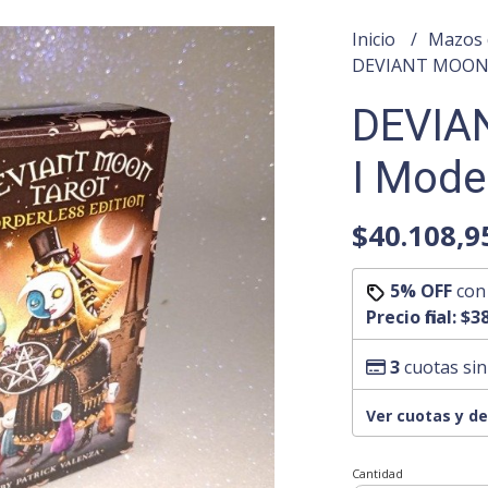
Inicio
Mazos 
DEVIANT MOON 
DEVIA
I Mode
$40.108,9
5% OFF
co
Precio final:
$38
3
cuotas sin
Ver cuotas y d
Cantidad