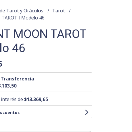
de Tarot y Oráculos
Tarot
TAROT I Modelo 46
NT MOON TAROT
lo 46
5
n
Transferencia
.103,50
 interés de
$13.369,65
escuentos