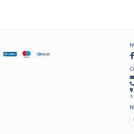
N
C
N