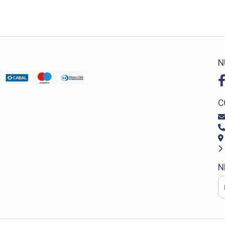
N
C
N