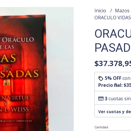
Inicio
Mazos 
ORACULO VIDAS 
ORACU
PASADA
$37.378,9
5% OFF
co
Precio final:
$35
3
cuotas sin
Ver cuotas y d
Cantidad