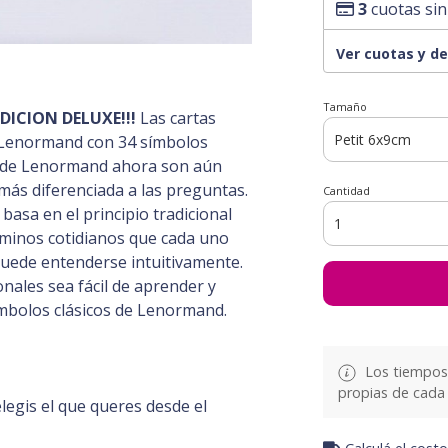
3
cuotas sin
Ver cuotas y d
Tamaño
CION DELUXE!!!
Las cartas
de Lenormand con 34 símbolos
tas de Lenormand ahora son aún
más diferenciada a las preguntas.
Cantidad
basa en el principio tradicional
rminos cotidianos que cada uno
puede entenderse intuitivamente.
onales sea fácil de aprender y
ímbolos clásicos de Lenormand.
Los tiempos 
propias de cada 
gis el que queres desde el