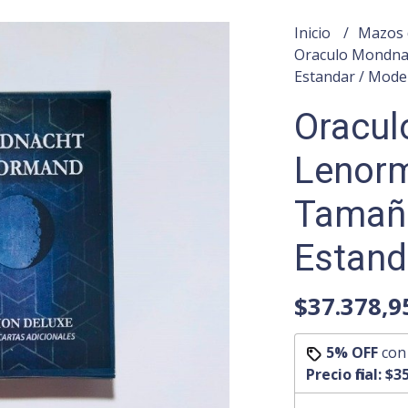
Inicio
Mazos 
Oraculo Mondnac
Estandar / Mode
Oracul
Lenorm
Tamaño
Estand
$37.378,9
5% OFF
co
Precio final:
$35