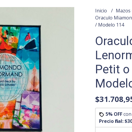
Inicio
Mazos 
Oraculo Miamon
/ Modelo 114
Oracu
Lenor
Petit o
Model
$31.708,9
5% OFF
co
Precio final:
$30