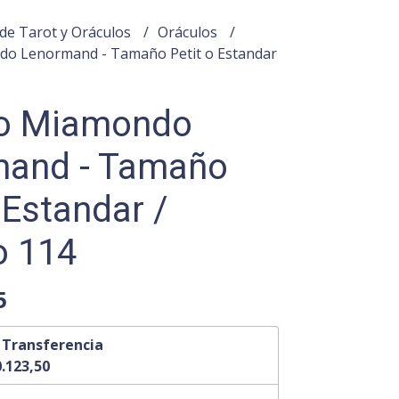
de Tarot y Oráculos
Oráculos
do Lenormand - Tamaño Petit o Estandar
lo Miamondo
mand - Tamaño
 Estandar /
o 114
5
n
Transferencia
.123,50