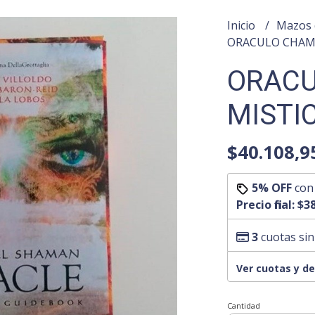
Inicio
Mazos 
ORACULO CHAMA
ORAC
MISTIC
$40.108,9
5% OFF
co
Precio final:
$38
3
cuotas sin
Ver cuotas y d
Cantidad