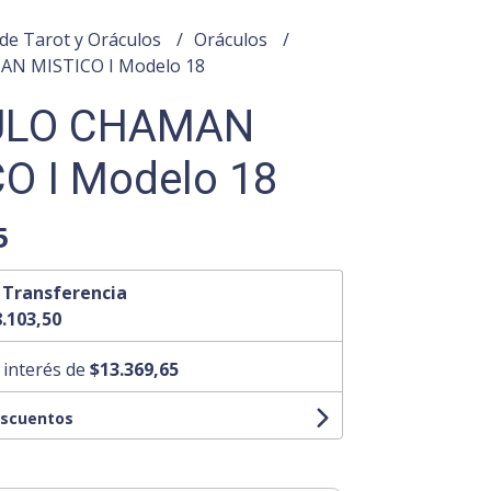
de Tarot y Oráculos
Oráculos
N MISTICO I Modelo 18
ULO CHAMAN
O I Modelo 18
5
n
Transferencia
.103,50
 interés de
$13.369,65
escuentos