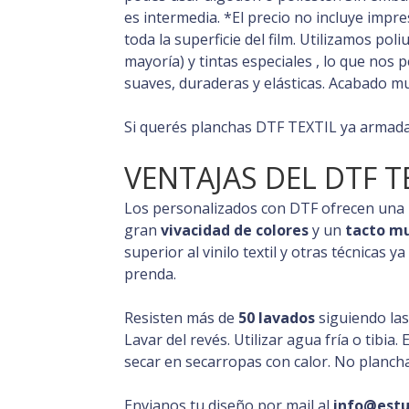
es intermedia. *El precio no incluye impr
toda la superficie del film.
Utilizamos poli
mayoría) y tintas especiales , lo que no
suaves, duraderas y elásticas. Acabado muy
Si querés planchas DTF TEXTIL ya armad
VENTAJAS DEL DTF T
Los personalizados con DTF ofrecen una
gran
vivacidad de colores
y un
tacto m
superior al vinilo textil y otras técnicas y
prenda.
Resisten más de
50 lavados
siguiendo la
Lavar del revés. Utilizar agua fría o tibia.
secar en secarropas con calor. No planch
Envianos tu diseño por mail al
info@estu