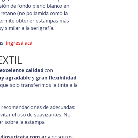
esión de fondo pleno blanco en
uretano (no poliamida como la
s permite obtener estampas más
 similar a la serigrafía.
as,
ingresá acá
EXTIL
excelente calidad
con
uy agradable
y
gran flexibilidad
,
a que solo transferimos la tinta a la
s recomendaciones de adecuadas:
 Evitar el uso de suavizantes. No
ar sobre la estampa.
diosuricata.com.ar
y nosotros