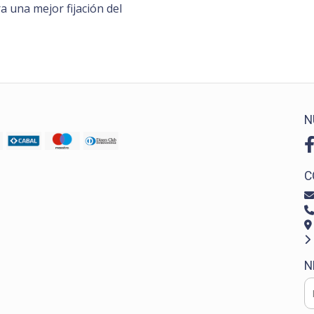
a una mejor fijación del
N
C
N