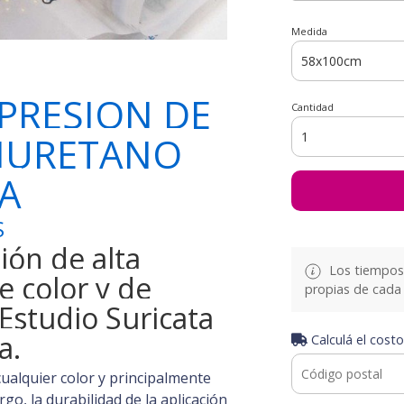
Medida
MPRESION DE
Cantidad
LIURETANO
A
S
ión de alta
Los tiempos 
e color y de
propias de cada 
Estudio Suricata
a.
Calculá el costo
cualquier color y principalmente
o, la durabilidad de la aplicación