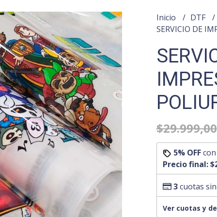
Inicio
DTF
SERVICIO DE I
SERVIC
IMPRE
POLIU
$29.999,00
5% OFF
co
Precio final:
$
3
cuotas sin
Ver cuotas y d